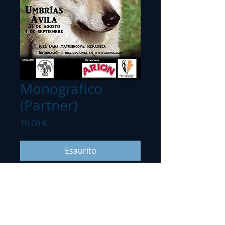
Monografico
(Partner)
Prezzo
10,00 €
Esaurito
Prezzo CIRPLC partners