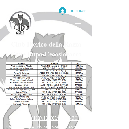
Identifícate
Club Iberico della Razza
Cane Lupo Cecoslovacco
BONITAZIONE CCAPLC 2016
Il randello di cane lupo iberico cecoslovacco, in